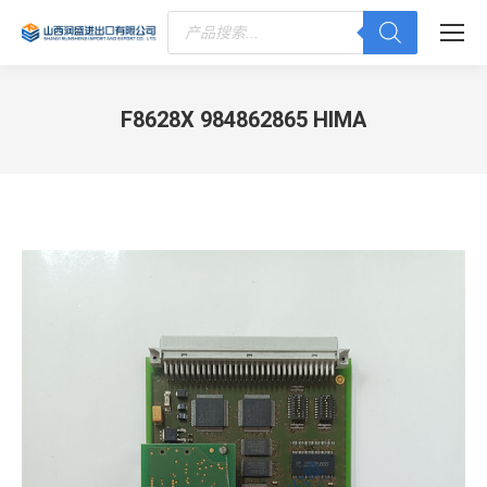
Products
search
F8628X 984862865 HIMA
您在这里：