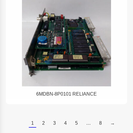
6MDBN-8P0101 RELIANCE
1
2
3
4
5
…
8
→